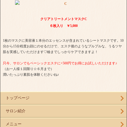
クリアトリートメントマスクC
６枚入り ￥5,000
1枚のマスクに美容液１本分のエッセンスが含まれているシートマスクです。10
分から15分程度お顔にのせるだけで、エステ後のようなプルプルな、うるツヤ
肌を実感していただけます♡瞼までしっかりケアできますよ！
只今、
サロンでもベーシックエステに+500円でお得にお試しいただけます♪
（お一人様１回限り☆６月まで）
潤いたっぷり素肌を体験くださいね♪
トップページ
サロン紹介
メニュー