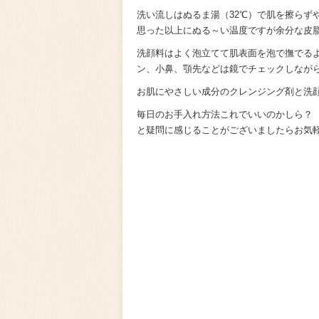
洗い流しはぬるま湯（32℃）で肌を擦らず
思った以上にぬる～い温度ですが余分な皮
洗顔料はよく泡立てて肌表面を泡で撫でる
ン、小鼻、顎先などは鏡でチェックしなが
お肌にやさしい成分のクレンジング剤と洗
毎日のお手入れ方法これでいいのかしら？
と疑問に感じることがございましたらお気