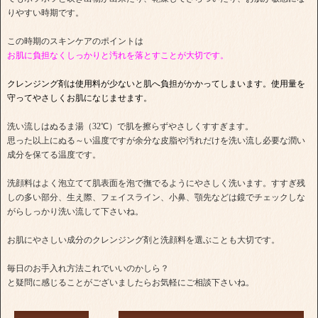
りやすい時期です。
この時期のスキンケアのポイントは
お肌に負担なくしっかりと汚れを落とすことが大切です。
クレンジング剤は使用料が少ないと肌へ負担がかかってしまいます。
使用量を
守ってやさしくお肌になじませます。
洗い流しはぬるま湯（32℃）で肌を擦らずやさしくすすぎます。
思った以上にぬる～い温度ですが余分な皮脂や汚れだけを洗い流し必要な潤い
成分を保てる温度です。
洗顔料はよく泡立てて肌表面を泡で撫でるようにやさしく洗います。すすぎ残
しの多い部分、生え際、フェイスライン、小鼻、顎先などは鏡でチェックしな
がらしっかり洗い流して下さいね。
お肌にやさしい成分のクレンジング剤と洗顔料を選ぶことも大切です。
毎日のお手入れ方法これでいいのかしら？
と疑問に感じることがございましたらお気軽にご相談下さいね。